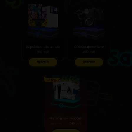
Днём не особо заметно, зато ночью велосипед
выделяется. Всем советую, кто катается в
темноте
Коробка анимешника
Коробка фотографа
599
руб
899
руб
Дима Гол
3 часа назад
ОТКРЫТЬ
ОТКРЫТЬ
Как товары с бесплатного кейса посмотреть
Влад Чугреев
3 часа назад
В Истории покупок.
ТП
Техническая поддержка
2 часа назад
Открыл и получил 12 мини)) Не 14 но все равно
топ спасибо
Футбольная коробка
849
руб
999
руб