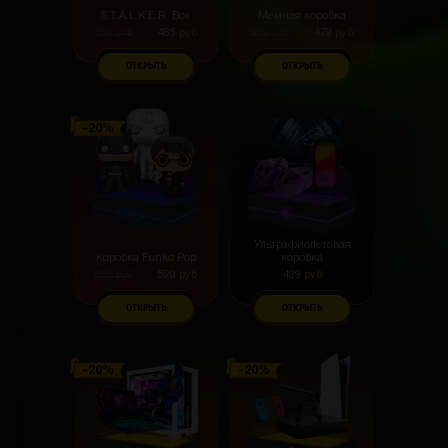
S.T.A.L.K.E.R. Box
Мемная коробка
485
руб
479
руб
599
руб
559
руб
ОТКРЫТЬ
ОТКРЫТЬ
Ультрафиолетовая
Коробка Funko Pop
коробка
520
руб
499
руб
650
руб
ОТКРЫТЬ
ОТКРЫТЬ