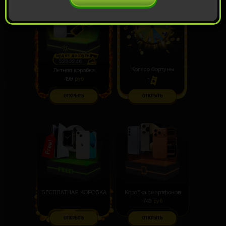
Будет доступна
5:23:22:44
Колесо Фортуны
Летняя коробка
499
руб
1
ОТКРЫТЬ
ОТКРЫТЬ
БЕСПЛАТНАЯ КОРОБКА
Коробка смартфонов
749
руб
ОТКРЫТЬ
ОТКРЫТЬ