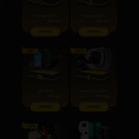
Игровой All-In
Консоли All-In
3600
руб
3200
руб
4499
руб
3999
руб
ОТКРЫТЬ
ОТКРЫТЬ
JBL All-In
Смарт часы All-In
2800
руб
3200
руб
3499
руб
3999
руб
ОТКРЫТЬ
ОТКРЫТЬ