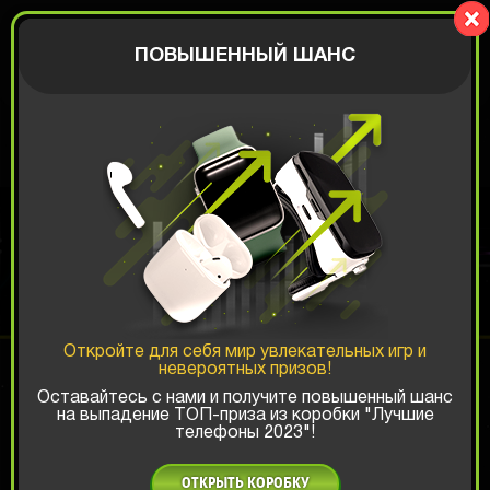
BIGBOX
АВТОРИЗАЦИЯ
ПОВЫШЕННЫЙ ШАНС
APPLE КОРОБКА
Шанс ТОП-выигрыша:
Откройте для себя мир увлекательных игр и
невероятных призов!
x1
x2
x3
Оставайтесь с нами и получите повышенный шанс
на выпадение ТОП-приза из коробки "Лучшие
телефоны 2023"!
Есть промокод?
ОТКРЫТЬ КОРОБКУ