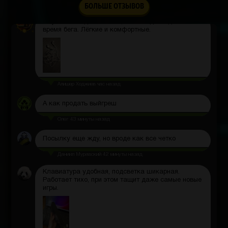
Техническая поддержка
час назад
БОЛЬШЕ ОТЗЫВОВ
Наушники сидят отлично, не выпадают даже во
время бега. Лёгкие и комфортные.
Алишер Ходжиев
час назад
А как продать выйгреш
Олег
43 минуты назад
Посылку еще жду, но вроде как все четко
Даниил Муравский
42 минуты назад
Клавиатура удобная, подсветка шикарная.
Работает тихо, при этом тащит даже самые новые
игры.