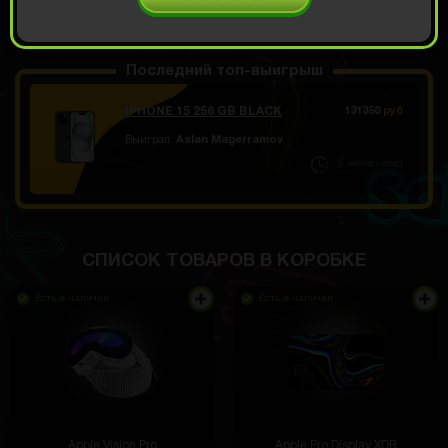
ОТКРЫТЬ ЗА 1249
Демо прокрут
РУБ
Последний топ-выигрыш
IPHONE 15 256 GB BLACK
131350
руб
Выиграл:
Aslan Magerramov
5 часов назад
СПИСОК ТОВАРОВ В КОРОБКЕ
Есть в наличии
Есть в наличии
Apple Vision Pro
Apple Pro Display XDR