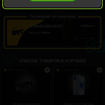
ОТКРЫТЬ ЗА 599
Демо прокрут
РУБ
Последний топ-выигрыш
VR VALVE INDEX VR KIT
216000
руб
Выиграл:
ЫЫыы
4 часа назад
СПИСОК ТОВАРОВ В КОРОБКЕ
Есть в наличии
Есть в наличии
VR Valve Index VR Kit
iPhone 17 512 GB, blue