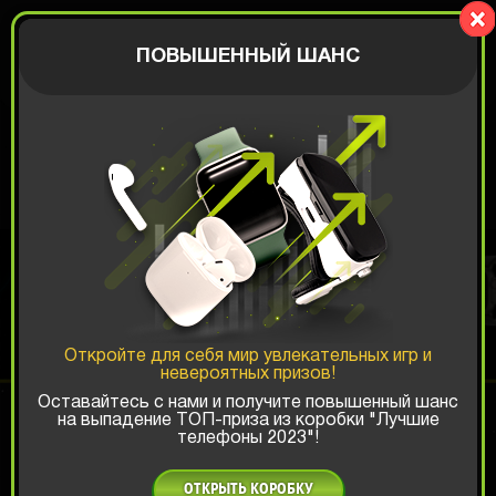
BIGBOX
АВТОРИЗАЦИЯ
ПОВЫШЕННЫЙ ШАНС
APPLE WATCH
КОРОБКА
Откройте для себя мир увлекательных игр и
невероятных призов!
Шанс ТОП-выигрыша:
Оставайтесь с нами и получите повышенный шанс
на выпадение ТОП-приза из коробки "Лучшие
x1
x2
x3
телефоны 2023"!
Есть промокод?
ОТКРЫТЬ КОРОБКУ