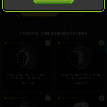
1369 РУБ
ОТКРЫТЬ ЗА
939
Демо прокрут
РУБ
СПИСОК ТОВАРОВ В КОРОБКЕ
Есть в наличии
Есть в наличии
Apple Watch ULTRA 2 49mm
Apple Watch ULTRA 2 49mm
Titanium Case with B...
Titanium Case with B...
97010 руб
93446 руб
Есть в наличии
Есть в наличии